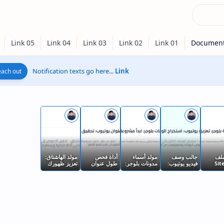
Notification texts go here...
Link
ach out!
ملف
جالب وصف
مولد أسماء
أداة فحص
مولد الهاشتاق:
Si
فيديو يوتيوب:
مدونات بلوجر:
طول عنوان
تعزيز ظهورك
 بلوجر:
استخراج
ابدأ مشروعك
يوتيوب: تحقيق
على وسائل
 ظهورك
الوصف بضغطة
التدويني بالاسم
التوازن المثالي
التواصل
ركات
زر
المثالي
للعناوين
الاجتماعي