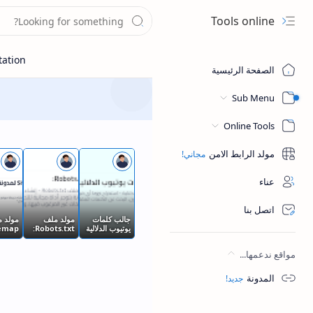
Tools online
الصفحة الرئيسية
Sub Menu
Online Tools
مولد الرابط الامن
عناء
اتصل بنا
جالب كلمات
مولد ملف
مولد 
يوتيوب الدلالية
Robots.txt:
temap
(Tags):
حارس مدونتك
لمدونة
اكتشف أسرار
في عالم
تعزيز
مواقع ندعمها...
تصنيف
محركات البحث
في مح
الفيديوهات
البحث
المدونة