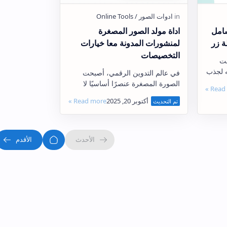
شامل
اداة مولد الصور المصغرة
 زر
لمنشورات المدونة معا خيارات
التخصيصات
حت
ه لجذب
في عالم التدوين الرقمي، أصبحت
. لكن
الصورة المصغرة عنصرًا أساسيًا لا
عملية
يمكن تجاهله. فهي الواجهة البصرية
الأولى التي تلفت انتباه الزائر وتدفعه
للنقر على المقا…